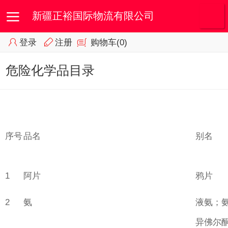
新疆正裕国际物流有限公司
登录
注册
购物车
(0)
首页
我的订单
会员专区
危险化学品目录
序号
品名
别名
1
阿片
鸦片
2
氨
液氨；
异佛尔