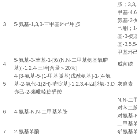
胺；3,3,
甲基-4,
氨基-2-
3
5-氨基-1,3,3-三甲基环己甲胺
己酮；1
基-3-氨
基-3,5,
甲基环
5-氨基-3-苯基-1-[双(N,N-二甲基氨基氧膦
4
威菌磷
基)]-1,2,4-三唑[含量＞20%]
4-[3-氨基-5-(1-甲基胍基)戊酰氨基]-1-[4-氨
5
基-2-氧代-1(2H)-嘧啶基]-1,2,3,4-四脱氧-β,D
灰瘟素
赤己-2-烯吡喃糖醛酸
N,N-二
对苯二
6
4-氨基-N,N-二甲基苯胺
对氨基-N
二甲基
7
2-氨基苯酚
邻氨基