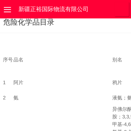
新疆正裕国际物流有限公司
危险化学品目录
序号
品名
别名
1
阿片
鸦片
2
氨
液氨；
异佛尔
胺；3,3,
甲基-4,