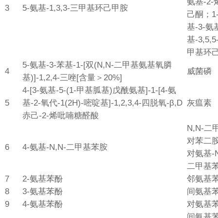
氨基-2-
3
5-氨基-1,3,3-三甲基环己甲胺
己酮；1
基-3-氨
基-3,5,
甲基环
5-氨基-3-苯基-1-[双(N,N-二甲基氨基氧膦
4
威菌磷
基)]-1,2,4-三唑[含量＞20%]
4-[3-氨基-5-(1-甲基胍基)戊酰氨基]-1-[4-氨
5
基-2-氧代-1(2H)-嘧啶基]-1,2,3,4-四脱氧-β,D
灰瘟素
赤己-2-烯吡喃糖醛酸
N,N-二
对苯二
6
4-氨基-N,N-二甲基苯胺
对氨基-N
二甲基
7
2-氨基苯酚
邻氨基
8
3-氨基苯酚
间氨基
9
4-氨基苯酚
对氨基
间氨基