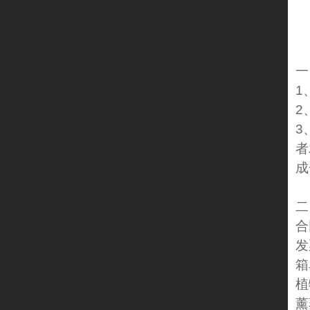
一
1
2
3
者
成
二
合
发
箱
植
薰