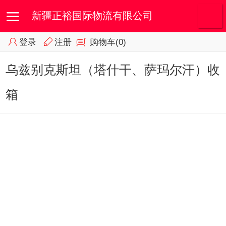
新疆正裕国际物流有限公司
登录
注册
购物车
(0)
首页
我的订单
会员专区
乌兹别克斯坦（塔什干、萨玛尔汗）收
箱