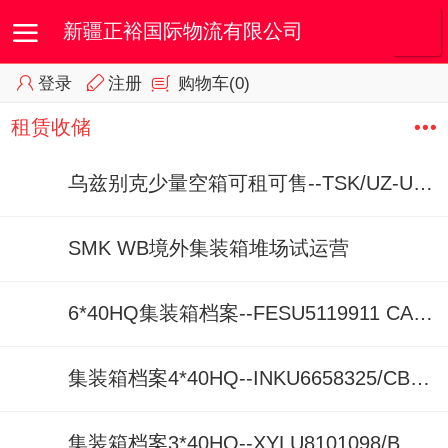
新疆正裕国际物流有限公司
登录
注册
购物车
(0)
首页
我的订单
会员专区
租赁收储
乌兹别克少量空箱可租可售--TSK/UZ-URC/CN租箱
SMK WB境外集装箱堆场试运营
6*40HQ集装箱档案--FESU5119911 CAIU8067002 GESU6837827 GESU5753090 TCNU8727990 TCNU8726633
集装箱档案4*40HQ--INKU6658325/CBHU9000662/MSCU7693855/MEDU8797974
集装箱档案3*40HQ--XYLU8101098/BMOU5209485/BMOU5010744